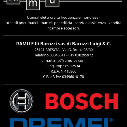
Utensili elettrici alta frequenza e monofase -
utensili pneumatici - martelli per edilizia - servizio assistenza - vendita
ricambi e accessori.
RAMU F.lli Barozzi sas di Barozzi Luigi & C.
25121 BRESCIA - Via G. Bruni, 28/30
Telefono 03046511 - Fax 030295972
e-mail:
info@ramu-bs.com
Reg. Impr. BS 12534
R.E.A. N.415866
C.F. e P. IVA 03496010178